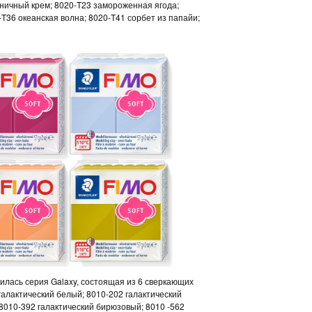
бничный крем; 8020-T23 замороженная ягода;
T36 океанская волна; 8020-T41 сорбет из папайи;
вилась серия Galaxy, состоящая из 6 сверкающих
 галактический белый; 8010-202 галактический
 8010-392 галактический бирюзовый; 8010 -562