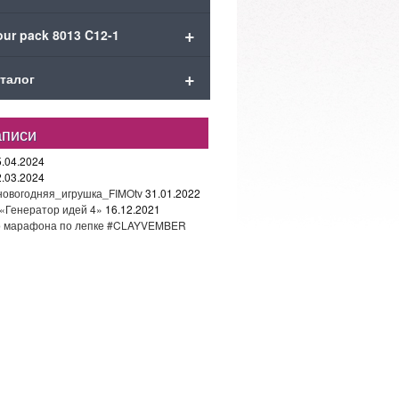
+
ur pack 8013 C12-1
+
талог
аписи
5.04.2024
2.03.2024
#новогодняя_игрушка_FIMOtv
31.01.2022
«Генератор идей 4»
16.12.2021
го марафона по лепке #CLAYVEMBER