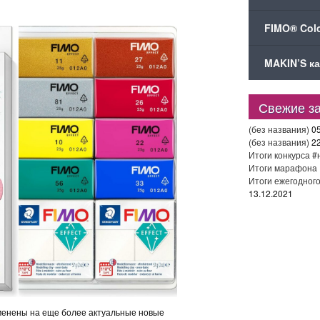
FIMO® Colo
MAKIN’S ка
Свежие з
(без названия)
0
(без названия)
2
Итоги конкурса 
Итоги марафона 
Итоги ежегодно
13.12.2021
аменены на еще более актуальные новые