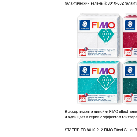
галактический зеленый; 8010-602 галак
В ассортименте линейки FIMO effect поя
и один цвет в серии с эффектом глиттера
STAEDTLER 8010-212 FIMO Effect Glitter R