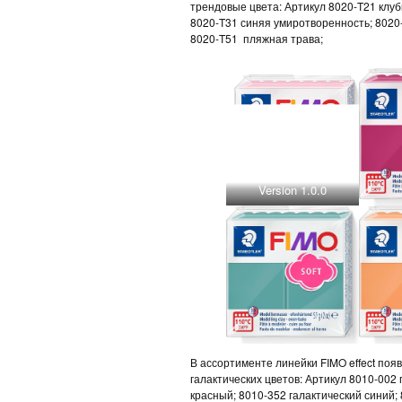
трендовые цвета: Артикул 8020-T21 клу
8020-T31 синяя умиротворенность; 8020-
8020-T51 пляжная трава;
Version 1.0.0
В ассортименте линейки FIMO effect поя
галактических цветов: Артикул 8010-002
красный; 8010-352 галактический синий;